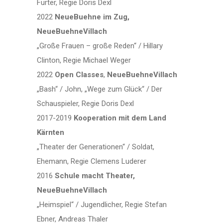
Furter, Regie Doris Dexl
2022
NeueBuehne im Zug,
NeueBuehneVillach
„Große Frauen – große Reden“ / Hillary
Clinton, Regie Michael Weger
2022
Open Classes
,
NeueBuehneVillach
„Bash“ / John, „Wege zum Glück“ / Der
Schauspieler, Regie Doris Dexl
2017-2019
Kooperation mit dem Land
Kärnten
„Theater der Generationen“ / Soldat,
Ehemann, Regie Clemens Luderer
2016
Schule macht Theater,
NeueBuehneVillach
„Heimspiel“ / Jugendlicher, Regie Stefan
Ebner, Andreas Thaler